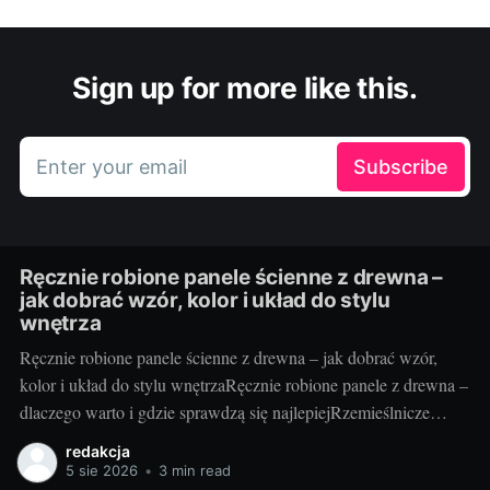
Sign up for more like this.
Enter your email
Subscribe
Ręcznie robione panele ścienne z drewna –
jak dobrać wzór, kolor i układ do stylu
wnętrza
Ręcznie robione panele ścienne z drewna – jak dobrać wzór,
kolor i układ do stylu wnętrzaRęcznie robione panele z drewna –
dlaczego warto i gdzie sprawdzą się najlepiejRzemieślnicze
panele ścienne to coś więcej niż okładzina – to faktura, ciepło i
redakcja
unikatowy rysunek słojów, którego nie da się skopiować.
5 sie 2026
•
3 min read