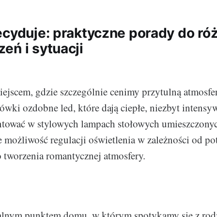
ecyduje: praktyczne porady do ró
eń i sytuacji
miejscem, gdzie szczególnie cenimy przytulną atmosfer
ówki ozdobne led, które dają ciepłe, niezbyt intensy
tować w stylowych lampach stołowych umieszczonyc
e możliwość regulacji oświetlenia w zależności od po
o tworzenia romantycznej atmosfery.
ralnym punktem domu, w którym spotykamy się z rodz