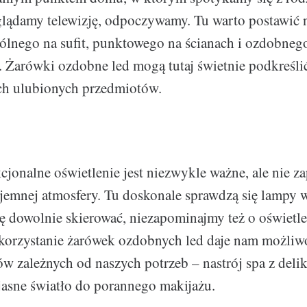
glądamy telewizję, odpoczywamy. Tu warto postawić
gólnego na sufit, punktowego na ścianach i ozdobneg
. Żarówki ozdobne led mogą tutaj świetnie podkreśl
ych ulubionych przedmiotów.
cjonalne oświetlenie jest niezwykle ważne, ale nie 
jemnej atmosfery. Tu doskonale sprawdzą się lampy
się dowolnie skierować, niezapominajmy też o oświetle
orzystanie żarówek ozdobnych led daje nam możliwo
ów zależnych od naszych potrzeb – nastrój spa z del
 jasne światło do porannego makijażu.