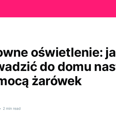
owne oświetlenie: j
adzić do domu nast
mocą żarówek
•
2 min read