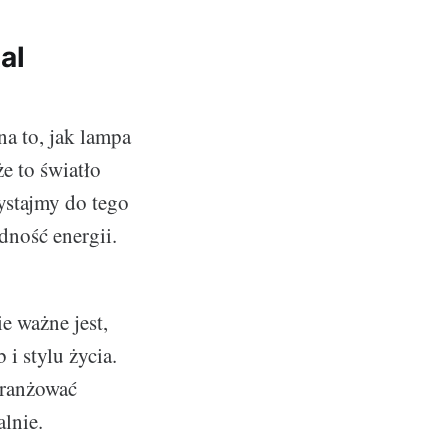
al
a to, jak lampa
że to światło
ystajmy do tego
dność energii.
e ważne jest,
i stylu życia.
aranżować
alnie.