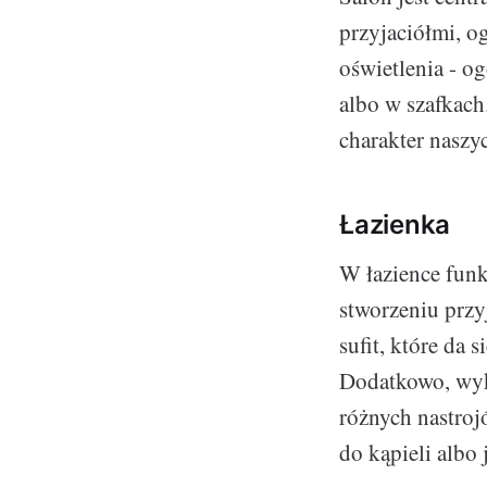
przyjaciółmi, o
oświetlenia - o
albo w szafkach
charakter nasz
Łazienka
W łazience funk
stworzeniu przy
sufit, które da 
Dodatkowo, wyk
różnych nastroj
do kąpieli albo