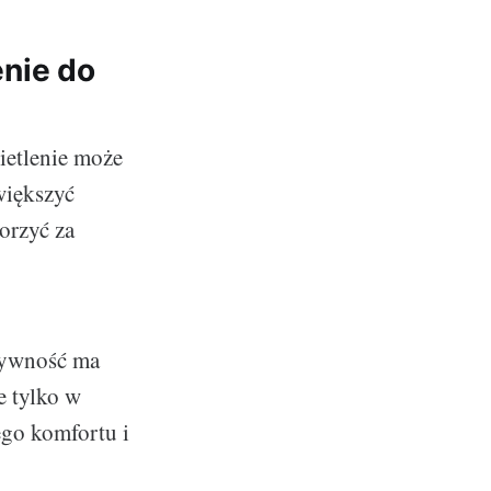
nie do
ietlenie może
większyć
worzyć za
nsywność ma
e tylko w
ego komfortu i