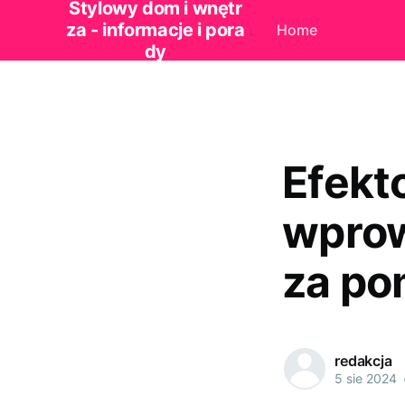
Stylowy dom i wnętr
za - informacje i pora
Home
dy
Efekt
wprow
za po
redakcja
5 sie 2024