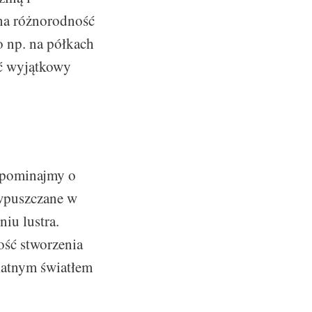
 na różnorodność
o np. na półkach
ić wyjątkowy
zapominajmy o
 wpuszczane w
niu lustra.
ść stworzenia
ikatnym światłem