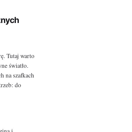
żnych
ę. Tutaj warto
wne światło.
h na szafkach
trzeb: do
iną i