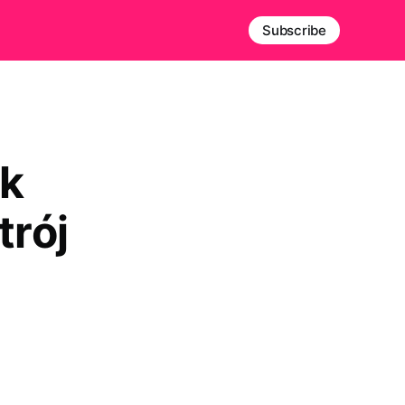
Subscribe
ak
rój