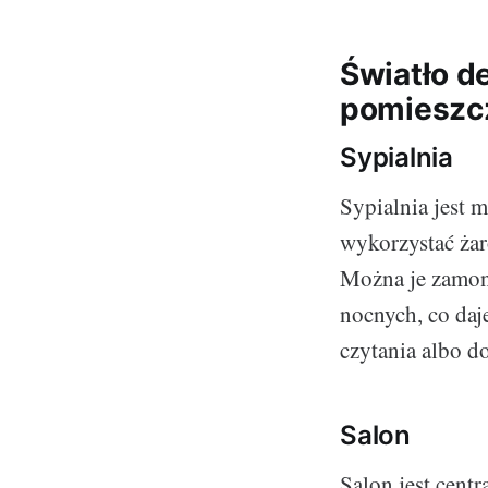
Światło d
pomieszcz
Sypialnia
Sypialnia jest 
wykorzystać żar
Można je zamon
nocnych, co daj
czytania albo d
Salon
Salon jest cent