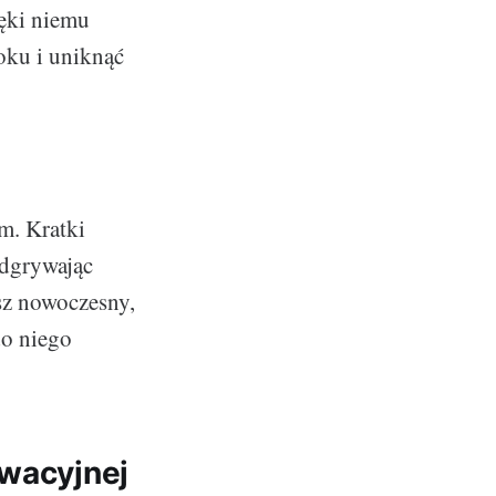
ęki niemu
oku i uniknąć
m. Kratki
odgrywając
sz nowoczesny,
do niego
owacyjnej