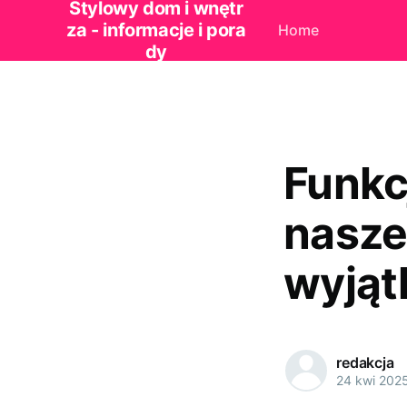
Stylowy dom i wnętr
za - informacje i pora
Home
dy
Funkc
nasze
wyją
redakcja
24 kwi 202