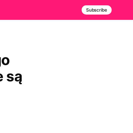
Subscribe
go
e są