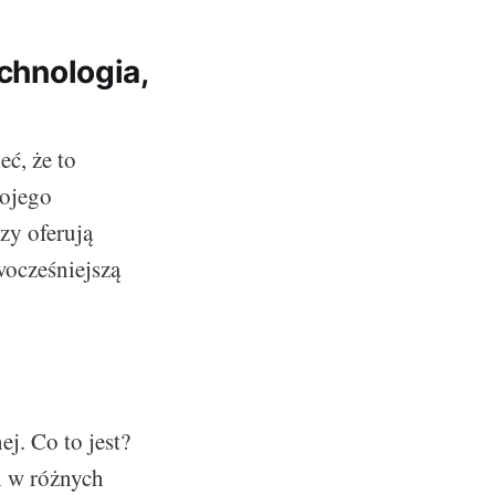
echnologia,
eć, że to
wojego
zy oferują
wocześniejszą
j. Co to jest?
h w różnych