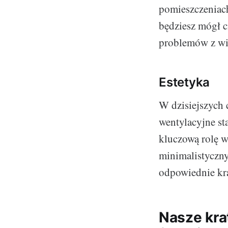
pomieszczeniac
będziesz mógł c
problemów z wil
Estetyka
W dzisiejszych 
wentylacyjne st
kluczową rolę w
minimalistyczny
odpowiednie kra
Nasze kra