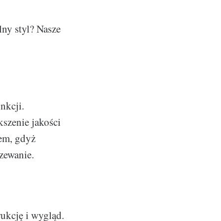
lny styl? Nasze
nkcji.
szenie jakości
em, gdyż
rzewanie.
rukcję i wygląd.