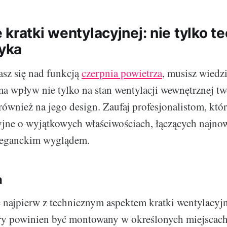
kratki wentylacyjnej: nie tylko t
tyka
asz się nad funkcją
czerpnia powietrza
, musisz wiedzi
ma wpływ nie tylko na stan wentylacji wewnętrznej t
również na jego design. Zaufaj profesjonalistom, któr
yjne o wyjątkowych właściwościach, łączących najno
eleganckim wyglądem.
a
najpierw z technicznym aspektem kratki wentylacyjne
óry powinien być montowany w określonych miejscac