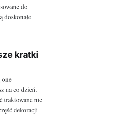
osowane do
ią doskonałe
ze kratki
ą one
z na co dzień.
ć traktowane nie
część dekoracji