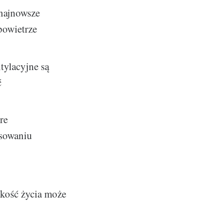
najnowsze
powietrze
ntylacyjne są
ć
re
osowaniu
jakość życia może