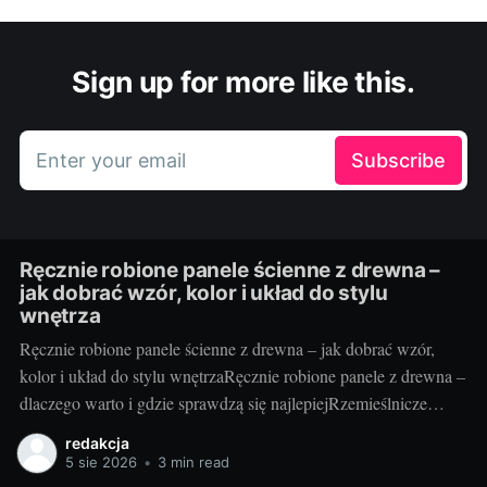
Sign up for more like this.
Enter your email
Subscribe
Ręcznie robione panele ścienne z drewna –
jak dobrać wzór, kolor i układ do stylu
wnętrza
Ręcznie robione panele ścienne z drewna – jak dobrać wzór,
kolor i układ do stylu wnętrzaRęcznie robione panele z drewna –
dlaczego warto i gdzie sprawdzą się najlepiejRzemieślnicze
panele ścienne to coś więcej niż okładzina – to faktura, ciepło i
redakcja
unikatowy rysunek słojów, którego nie da się skopiować.
5 sie 2026
•
3 min read
Drewno ociepla optycznie przestrzeń, poprawia