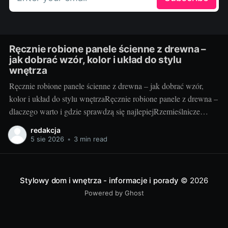
Ręcznie robione panele ścienne z drewna –
jak dobrać wzór, kolor i układ do stylu
wnętrza
Ręcznie robione panele ścienne z drewna – jak dobrać wzór,
kolor i układ do stylu wnętrzaRęcznie robione panele z drewna –
dlaczego warto i gdzie sprawdzą się najlepiejRzemieślnicze
panele ścienne to coś więcej niż okładzina – to faktura, ciepło i
redakcja
unikatowy rysunek słojów, którego nie da się skopiować.
5 sie 2026
•
3 min read
Drewno ociepla optycznie przestrzeń, poprawia
Stylowy dom i wnętrza - informacje i porady
© 2026
Powered by Ghost