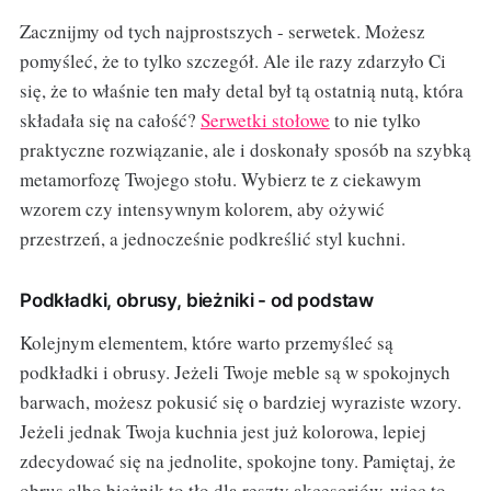
Zacznijmy od tych najprostszych - serwetek. Możesz
pomyśleć, że to tylko szczegół. Ale ile razy zdarzyło Ci
się, że to właśnie ten mały detal był tą ostatnią nutą, która
składała się na całość?
Serwetki stołowe
to nie tylko
praktyczne rozwiązanie, ale i doskonały sposób na szybką
metamorfozę Twojego stołu. Wybierz te z ciekawym
wzorem czy intensywnym kolorem, aby ożywić
przestrzeń, a jednocześnie podkreślić styl kuchni.
Podkładki, obrusy, bieżniki - od podstaw
Kolejnym elementem, które warto przemyśleć są
podkładki i obrusy. Jeżeli Twoje meble są w spokojnych
barwach, możesz pokusić się o bardziej wyraziste wzory.
Jeżeli jednak Twoja kuchnia jest już kolorowa, lepiej
zdecydować się na jednolite, spokojne tony. Pamiętaj, że
obrus albo bieżnik to tło dla reszty akcesoriów, więc to