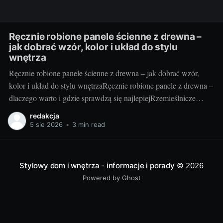
Ręcznie robione panele ścienne z drewna –
jak dobrać wzór, kolor i układ do stylu
wnętrza
Ręcznie robione panele ścienne z drewna – jak dobrać wzór,
kolor i układ do stylu wnętrzaRęcznie robione panele z drewna –
dlaczego warto i gdzie sprawdzą się najlepiejRzemieślnicze
panele ścienne to coś więcej niż okładzina – to faktura, ciepło i
redakcja
unikatowy rysunek słojów, którego nie da się skopiować.
5 sie 2026
•
3 min read
Drewno ociepla optycznie przestrzeń, poprawia
Stylowy dom i wnętrza - informacje i porady
© 2026
Powered by Ghost