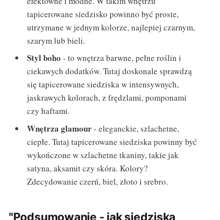
efektowne i modne. W takim wnętrzu
tapicerowane siedzisko powinno być proste,
utrzymane w jednym kolorze, najlepiej czarnym,
szarym lub bieli.
Styl boho
- to wnętrza barwne, pełne roślin i
ciekawych dodatków. Tutaj doskonale sprawdzą
się tapicerowane siedziska w intensywnych,
jaskrawych kolorach, z frędzlami, pomponami
czy haftami.
Wnętrza glamour
- eleganckie, szlachetne,
ciepłe. Tutaj tapicerowane siedziska powinny być
wykończone w szlachetne tkaniny, takie jak
satyna, aksamit czy skóra. Kolory?
Zdecydowanie czerń, biel, złoto i srebro.
"Podsumowanie - jak siedziska