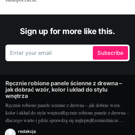
Sign up for more like this.
Enter your email
Subscribe
Ręcznie robione panele ścienne z drewna –
jak dobrać wzór, kolor i układ do stylu
wnętrza
Ręcznie robione panele ścienne z drewna – jak dobrać wzór,
kolor i układ do stylu wnętrzaRęcznie robione panele z drewna –
dlaczego warto i gdzie sprawdzą się najlepiejRzemieślnicze
panele ścienne to coś więcej niż okładzina – to faktura, ciepło i
redakcja