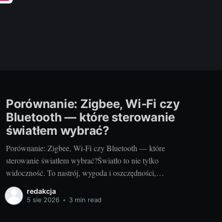
Porównanie: Zigbee, Wi‑Fi czy
Bluetooth — które sterowanie
światłem wybrać?
Porównanie: Zigbee, Wi‑Fi czy Bluetooth — które
sterowanie światłem wybrać?Światło to nie tylko
widoczność. To nastrój, wygoda i oszczędności,
zwłaszcza gdy mówimy o nowoczesnych instalacjach
redakcja
LED w domu, mieszkaniu czy ogrodzie. Jeśli planujesz
5 sie 2026
•
3 min read
sceny „kino”, automatyczne włączanie na schodach albo