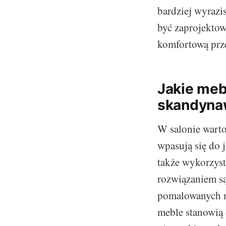
bardziej wyrazi
być zaprojektow
komfortową przes
Jakie meb
skandyna
W salonie warto
wpasują się do 
także wykorzys
rozwiązaniem są
pomalowanych na
meble stanowią 