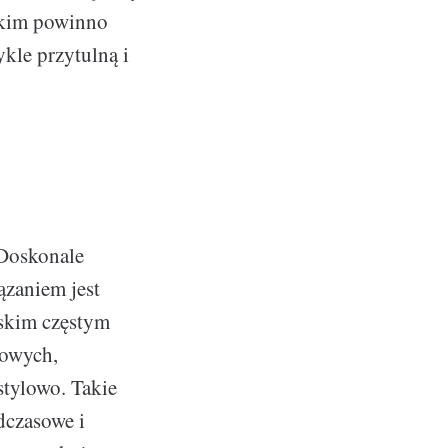
wskim powinno
kle przytulną i
 Doskonale
ązaniem jest
skim częstym
lowych,
stylowo. Takie
dczasowe i