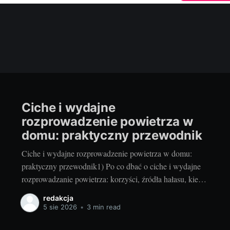
Ciche i wydajne
rozprowadzenie powietrza w
domu: praktyczny przewodnik
Ciche i wydajne rozprowadzenie powietrza w domu:
praktyczny przewodnik1) Po co dbać o ciche i wydajne
rozprowadzanie powietrza: korzyści, źródła hałasu, kiedy
modernizowaćDobrze zaprojektowana i wyregulowana
redakcja
instalacja wentylacji oraz klimatyzacji przekłada się na
5 sie 2026
•
3 min read
realny komfort życia. Ciche nawiewy sprzyjają