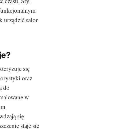
ć czasu. Styl
 funkcjonalnym
k urządzić salon
je?
teryzuje się
orystyki oraz
ą do
omalowane w
kim
wdzają się
czenie staje się