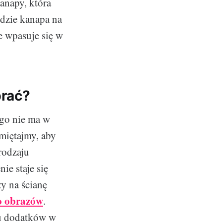
anapy, która
dzie kanapa na
e wpasuje się w
brać?
ego nie ma w
miętajmy, aby
rodzaju
ie staje się
y na ścianę
o obrazów
.
ku dodatków w