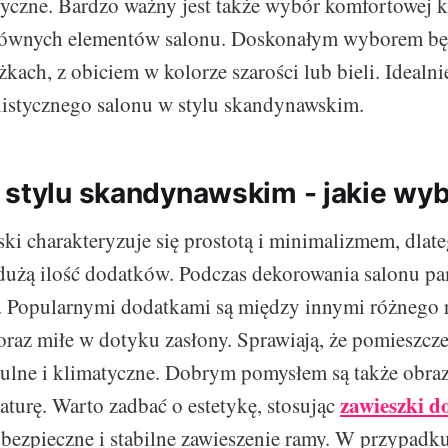
yczne. Bardzo ważny jest także wybór komfortowej k
głównych elementów salonu. Doskonałym wyborem bę
kach, z obiciem w kolorze szarości lub bieli. Idealni
listycznego salonu w stylu skandynawskim.
 stylu skandynawskim - jakie wy
ki charakteryzuje się prostotą i minimalizmem, dlat
dużą ilość dodatków. Podczas dekorowania salonu pa
. Popularnymi dodatkami są między innymi różnego 
oraz miłe w dotyku zasłony. Sprawiają, że pomieszczen
ulne i klimatyczne. Dobrym pomysłem są także obraz
zawieszki d
aturę. Warto zadbać o estetykę, stosując
bezpieczne i stabilne zawieszenie ramy. W przypad