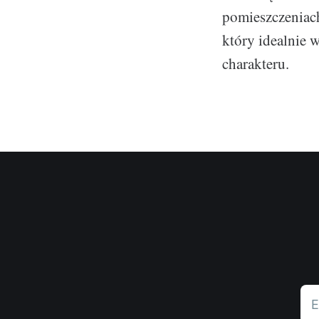
pomieszczeniach
który idealnie 
charakteru.
E