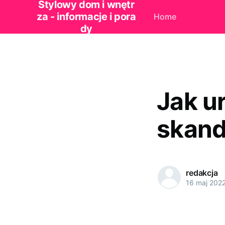
Stylowy dom i wnętr
za - informacje i pora
Home
dy
Jak u
skan
redakcja
16 maj 202