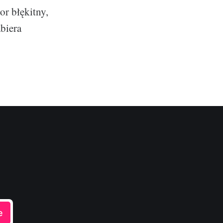
r błękitny,
abiera
e