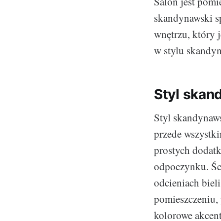
Salon jest pomi
skandynawski sp
wnętrzu, który 
w stylu skand
Styl skan
Styl skandynaws
przede wszystki
prostych dodatk
odpoczynku. Śc
odcieniach bieli
pomieszczeniu, 
kolorowe akcent