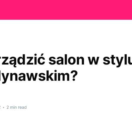
rządzić salon w styl
dynawskim?
2
•
2 min read