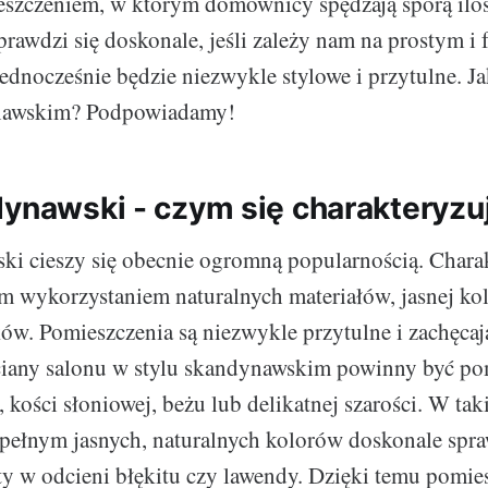
eszczeniem, w którym domownicy spędzają sporą iloś
rawdzi się doskonale, jeśli zależy nam na prostym i
jednocześnie będzie niezwykle stylowe i przytulne. Ja
ynawskim? Podpowiadamy!
dynawski - czym się charakteryzu
ki cieszy się obecnie ogromną popularnością. Charak
m wykorzystaniem naturalnych materiałów, jasnej kol
ów. Pomieszczenia są niezwykle przytulne i zachęcaj
iany salonu w stylu skandynawskim powinny być p
, kości słoniowej, beżu lub delikatnej szarości. W ta
pełnym jasnych, naturalnych kolorów doskonale spra
y w odcieni błękitu czy lawendy. Dzięki temu pomiesz