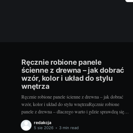
Ręcznie robione panele
ścienne z drewna – jak dobrać
wzór, kolor i układ do stylu
wnętrza
Ręcznie robione panele ścienne z drewna – jak dobrać
wzór, kolor i układ do stylu wnętrzaRęcznie robione
panele z drewna – dlaczego warto i gdzie sprawdzą się
najlepiejRzemieślnicze panele ścienne to coś więcej niż
redakcja
okładzina – to faktura, ciepło i unikatowy rysunek słojów,
5 sie 2026
•
3 min read