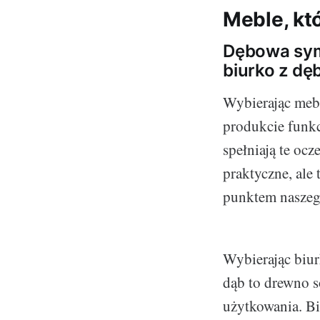
Meble, kt
Dębowa sym
biurko z dę
Wybierając meb
produkcie funkcj
spełniają te oc
praktyczne, ale
punktem naszeg
Wybierając biur
dąb to drewno s
użytkowania. Biu