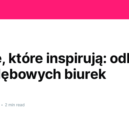
 które inspirują: od
ębowych biurek
•
2 min read