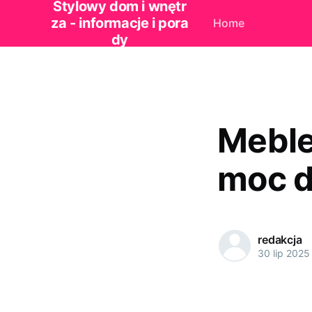
Stylowy dom i wnętr
za - informacje i pora
Home
dy
Meble,
moc d
redakcja
30 lip 2025