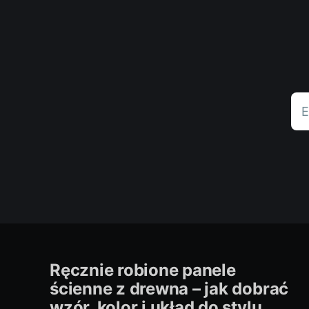
E
Ręcznie robione panele
ścienne z drewna – jak dobrać
wzór, kolor i układ do stylu