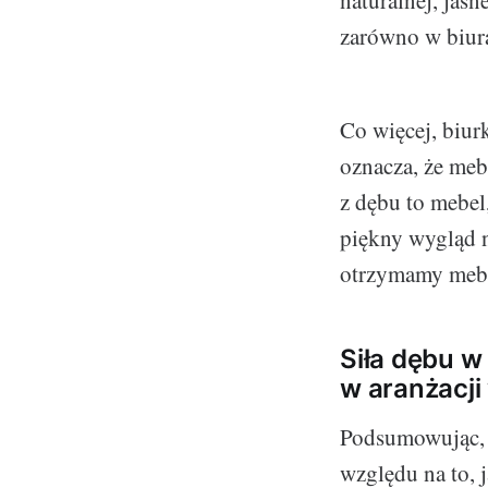
zarówno w biura
Co więcej, biur
oznacza, że meb
z dębu to mebel
piękny wygląd n
otrzymamy mebel
Siła dębu 
w aranżacji
Podsumowując, b
względu na to, 