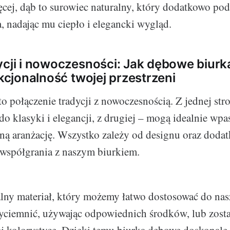
ęcej, dąb to surowiec naturalny, który dodatkowo pod
, nadając mu ciepło i elegancki wygląd.
ycji i nowoczesności: Jak dębowe biur
nkcjonalność twojej przestrzeni
o połączenie tradycji z nowoczesnością. Z jednej str
do klasyki i elegancji, z drugiej – mogą idealnie wpa
ą aranżację. Wszystko zależy od designu oraz dodat
współgrania z naszym biurkiem.
lny materiał, który możemy łatwo dostosować do nas
ciemnić, używając odpowiednich środków, lub zost
nej kolorystyce. Dzięki temu biurka dębowe doskonale