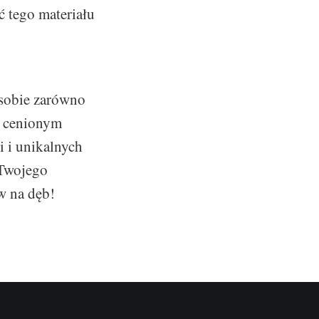
ć tego materiału
 sobie zarówno
t cenionym
i i unikalnych
 Twojego
w na dęb!