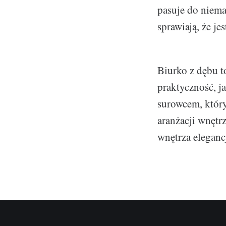
pasuje do niema
sprawiają, że jes
Biurko z dębu t
praktyczność, j
surowcem, który
aranżacji wnętr
wnętrza eleganc