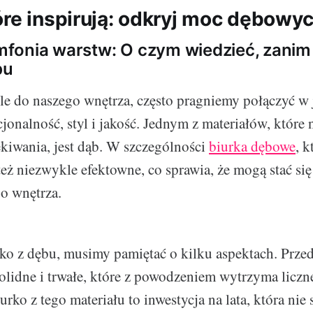
óre inspirują: odkryj moc dębowyc
fonia warstw: O czym wiedzieć, zanim
bu
le do naszego wnętrza, często pragniemy połączyć w
onalność, styl i jakość. Jednym z materiałów, które n
zekiwania, jest dąb. W szczególności
biurka dębowe
, k
 też niezwykle efektowne, co sprawia, że mogą stać s
o wnętrza.
ko z dębu, musimy pamiętać o kilku aspektach. Prze
olidne i trwałe, które z powodzeniem wytrzyma liczne
rko z tego materiału to inwestycja na lata, która nie s