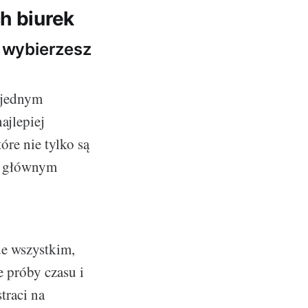
h biurek
 wybierzesz
 jednym
ajlepiej
tóre nie tylko są
ię głównym
de wszystkim,
 próby czasu i
traci na