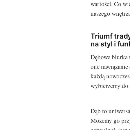
wartości. Co wi
naszego wnętrza
Triumf trad
na styl i fu
Dębowe biurka t
one nawiązanie 
każdą nowoczesn
wybierzemy do 
Dąb to uniwersa
Możemy go przy
naturalnej, jas