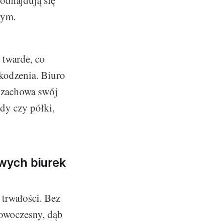
nym.
 twarde, co
kodzenia. Biuro
m zachowa swój
dy czy półki,
wych biurek
trwałości. Bez
nowoczesny, dąb