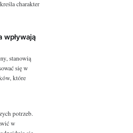
kreśla charakter
ka wpływają
ony, stanowią
sować się w
ków, które
zych potrzeb.
awić w
 odnajdują się