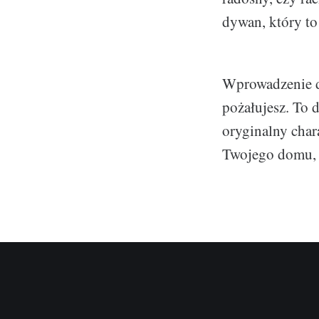
dywan, który to
Wprowadzenie d
pożałujesz. To d
oryginalny cha
Twojego domu, i