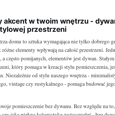
y akcent w twoim wnętrzu - dywa
stylowej przestrzeni
rza domu to sztuka wymagająca nie tylko dobrego gus
k różne elementy wpływają na całość przestrzeni. Jed
, a często pomijanych, elementów jest dywan. Stały
zeni, który pomaga w kreacji stylu pomieszczenia, jes
. Niezależnie od stylu naszego wnętrza - minimalis
go, vintage czy rustykalnego - pomaga budować jego
woje pomieszczenie bez dywanu. Bez względu na to,
 czy jaką piękną kolorystykę zastosowałeś - bez dyw