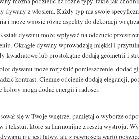
ny można podzielić na różne typy, takie jak chodn
zy dywany z włosiem. Każdy typ ma swoje specyficz
ia i może wnosić różne aspekty do dekoracji wnętrza
Kształt dywanu może wpływać na odczucie przestrze
eniu. Okrągłe dywany wprowadzają miękki i przytuln
y kwadratowe lub prostokątne dodają geometrii i str
lor dywanu może rozjaśnić pomieszczenie, dodać g
dzić kontrast. Ciemne odcienie dodają elegancji, po
e kolory mogą dodać energii i radości.
ował się w Twoje wnętrze, pamiętaj o wyborze odp
 i tekstur, które są harmonijne z resztą wystroju. W
ywanu nie jest łatwy, ale z pewnością warto poświęc