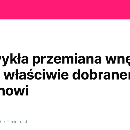
ykła przemiana wn
i właściwie dobran
nowi
5
•
2 min read