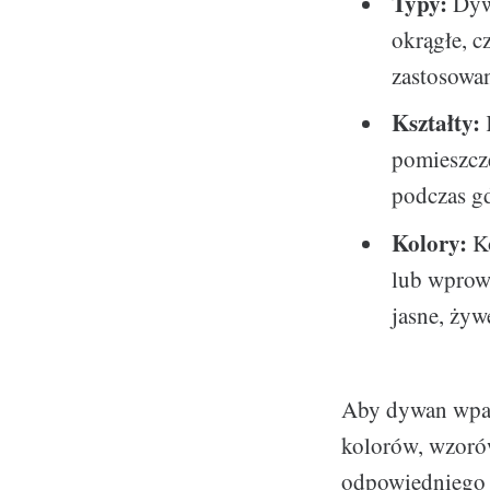
Typy:
Dywa
okrągłe, c
zastosowan
Kształty:
pomieszcz
podczas gd
Kolory:
Ko
lub wprowa
jasne, żyw
Aby dywan wpas
kolorów, wzorów
odpowiedniego d