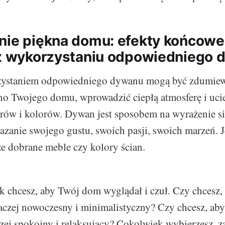
nie piękna domu: efekty końcowe 
 z wykorzystaniu odpowiedniego
zystaniem odpowiedniego dywanu mogą być zdumiew
no Twojego domu, wprowadzić ciepłą atmosferę i uci
ów i kolorów. Dywan jest sposobem na wyrażenie s
azanie swojego gustu, swoich pasji, swoich marzeń. J
e dobrane meble czy kolory ścian.
k chcesz, aby Twój dom wyglądał i czuł. Czy chcesz, 
raczej nowoczesny i minimalistyczny? Czy chcesz, aby
czej spokojny i relaksujący? Cokolwiek wybierzesz, z