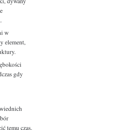
iki, dywany
ne
.
ni w
y element,
uktury.
łębokości
dczas gdy
owiednich
ybór
ić temu czas.