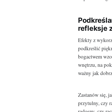
Podkreśla
refleksje
Efekty z wykor
podkreślić pięk
bogactwem wzor
wnętrzu, na pok
ważny jak dobrz
Zastanów się, ja
przytulny, czy 
radosny, czy ra