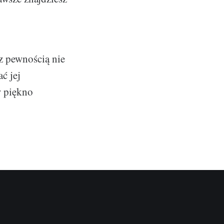
z pewnością nie
ć jej
w piękno