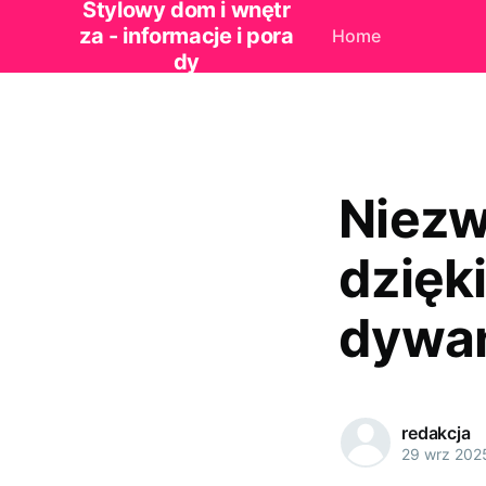
Stylowy dom i wnętr
za - informacje i pora
Home
dy
Niezw
dzięk
dywa
redakcja
29 wrz 202