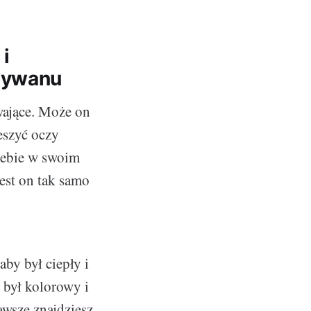
i
 dywanu
ające. Może on
eszyć oczy
iebie w swoim
est on tak samo
aby był ciepły i
 był kolorowy i
awsze znajdziesz