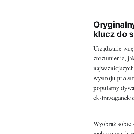
Oryginaln
klucz do 
Urządzanie wnęt
zrozumienia, ja
najważniejszych
wystroju przestr
popularny dywan
ekstrawaganckie
Wyobraź sobie s
meble posiadasz