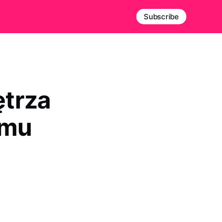
Subscribe
ętrza
emu