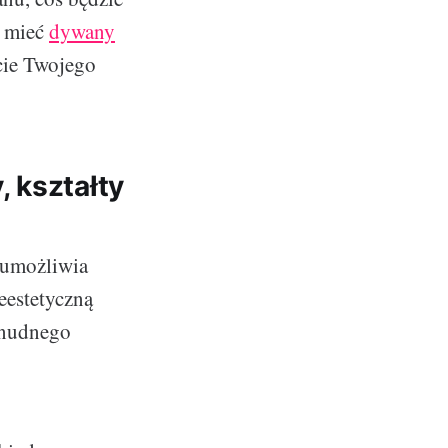
e mieć
dywany
cie Twojego
 kształty
 umożliwia
eestetyczną
 nudnego