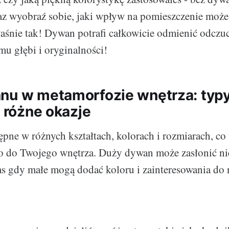
az wyobraź sobie, jaki wpływ na pomieszczenie moż
łaśnie tak! Dywan potrafi całkowicie odmienić odczu
mu głębi i oryginalności!
nu w metamorfozie wnętrza: typy,
a różne okazje
pne w różnych kształtach, kolorach i rozmiarach, co
o do Twojego wnętrza. Duży dywan może zasłonić ni
as gdy małe mogą dodać koloru i zainteresowania do