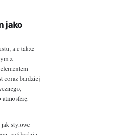
n jako
tu, ale także
nym z
m elementem
t coraz bardziej
tycznego,
 atmosferę.
 jak stylowe
anu, coś będzie