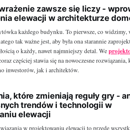
wrażenie zawsze się liczy - wpr
nia elewacji w architekturze do
zytówka każdego budynku. To pierwsze, co widzimy,
atego tak ważne jest, aby była ona starannie zaprojek
projek
ością o każdy, nawet najmniejszy detal. We
oraz częściej stawia się na nowoczesne rozwiązania,
o inwestorów, jak i architektów.
a, które zmieniają reguły gry - a
ych trendów i technologii w
aniu elewacji
wiązania w projektowaniu elewacji to przede wszyst