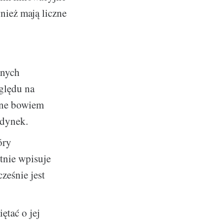
wnież mają liczne
anych
zględu na
 one bowiem
udynek.
óry
tnie wpisuje
ześnie jest
ętać o jej