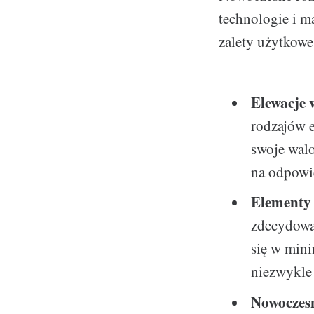
technologie i ma
zalety użytkowe
Elewacje 
rodzajów e
swoje walo
na odpowie
Elementy 
zdecydowan
się w mini
niezwykle 
Nowoczesn