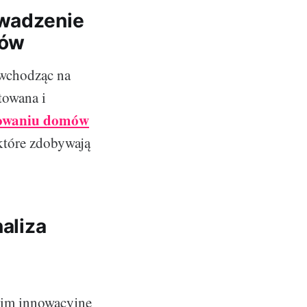
owadzenie
mów
 wchodząc na
towana i
towaniu domów
 które zdobywają
naliza
kim innowacyjne