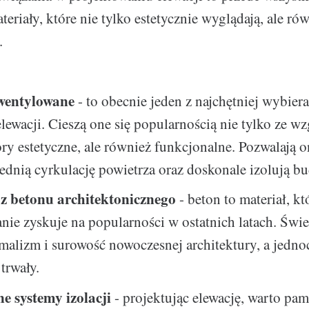
teriały, które nie tylko estetycznie wyglądają, ale ró
.
wentylowane
- to obecnie jeden z najchętniej wybier
lewacji. Cieszą one się popularnością nie tylko ze w
ry estetyczne, ale również funkcjonalne. Pozwalają
dnią cyrkulację powietrza oraz doskonale izolują b
z betonu architektonicznego
- beton to materiał, kt
ie zyskuje na popularności w ostatnich latach. Świe
malizm i surowość nowoczesnej architektury, a jednoc
trwały.
e systemy izolacji
- projektując elewację, warto pami