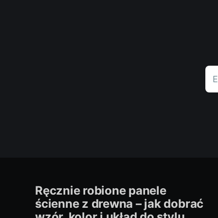
E
Ręcznie robione panele
ścienne z drewna – jak dobrać
wzór, kolor i układ do stylu