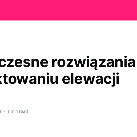
zesne rozwiązania
ktowaniu elewacji
4
•
1 min read