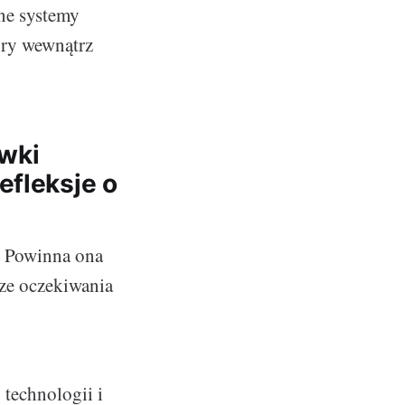
sne systemy
ury wewnątrz
ówki
efleksje o
. Powinna ona
sze oczekiwania
 technologii i