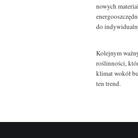
nowych materiał
energooszczędno
do indywidualny
Kolejnym ważnym
roślinności, kt
klimat wokół b
ten trend.