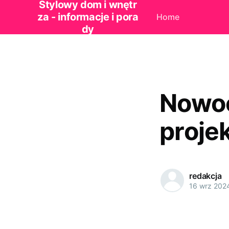
Stylowy dom i wnętr
za - informacje i pora
Home
dy
Nowoc
proje
redakcja
16 wrz 202