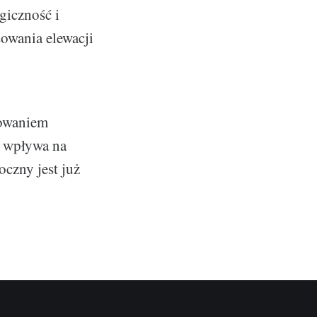
giczność i
sowania elewacji
sowaniem
e wpływa na
zny jest już