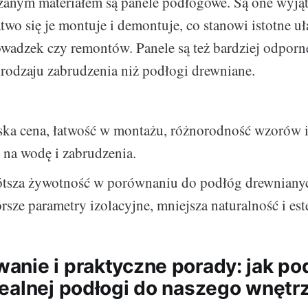
anym materiałem są panele podłogowe. Są one wyją
two się je montuje i demontuje, co stanowi istotne u
wadzek czy remontów. Panele są też bardziej odporne
rodzaju zabrudzenia niż podłogi drewniane.
ska cena, łatwość w montażu, różnorodność wzorów i
 na wodę i zabrudzenia.
tsza żywotność w porównaniu do podłóg drewniany
rsze parametry izolacyjne, mniejsza naturalność i est
nie i praktyczne porady: jak po
ealnej podłogi do naszego wnętr