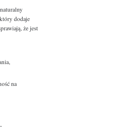
 naturalny
 który dodaje
rawiają, że jest
ania,
ność na