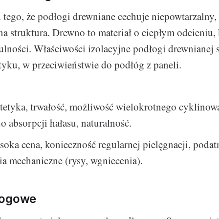
 tego, że podłogi drewniane cechuje niepowtarzalny,
na struktura. Drewno to materiał o ciepłym odcieniu,
lności. Właściwości izolacyjne podłogi drewnianej sp
tyku, w przeciwieństwie do podłóg z paneli.
tetyka, trwałość, możliwość wielokrotnego cyklinow
o absorpcji hałasu, naturalność.
oka cena, konieczność regularnej pielęgnacji, podat
a mechaniczne (rysy, wgniecenia).
łogowe