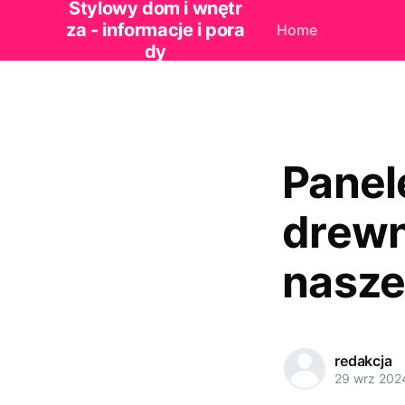
Stylowy dom i wnętr
za - informacje i pora
Home
dy
Panel
drewn
nasze
redakcja
29 wrz 202