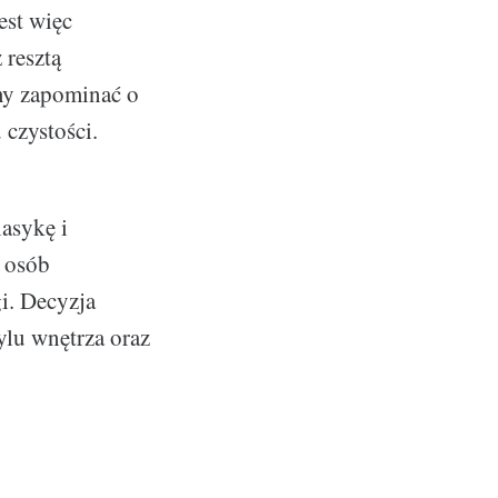
est więc
 resztą
my zapominać o
 czystości.
asykę i
 osób
i. Decyzja
ylu wnętrza oraz