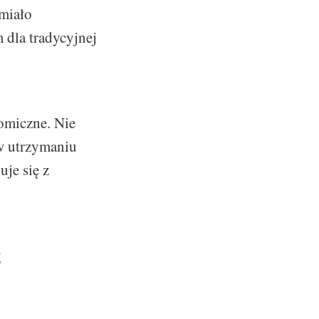
 miało
 dla tradycyjnej
omiczne. Nie
 w utrzymaniu
uje się z
z