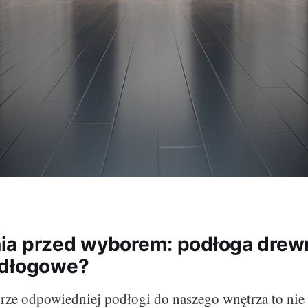
a przed wyborem: podłoga drew
odłogowe?
ze odpowiedniej podłogi do naszego wnętrza to nie