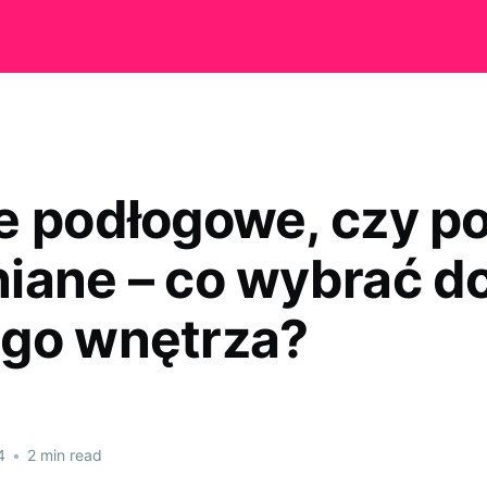
e podłogowe, czy po
iane – co wybrać d
go wnętrza?
4
•
2 min read