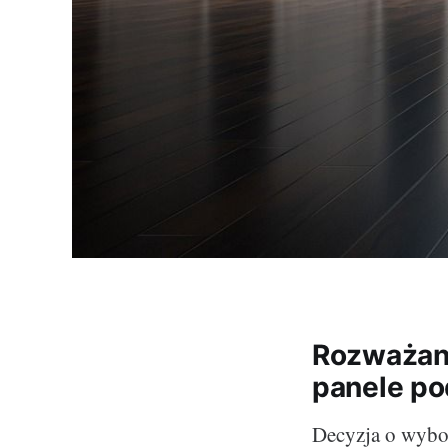
Rozważani
panele p
Decyzja o wybor