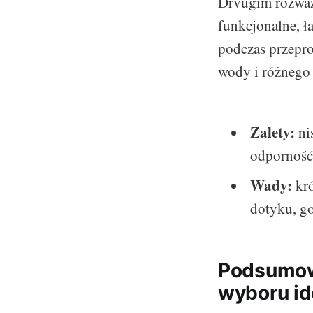
Drvugim rozważ
funkcjonalne, ła
podczas przepro
wody i różnego 
Zalety:
ni
odporność
Wady:
kró
dotyku, go
Podsumowa
wyboru id