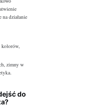
tkowo
łatwienie
 na działanie
 kolorów,
ch, zimny w
etyka.
dejść do
za?