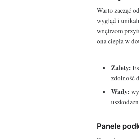
Warto zacząć od
wygląd i unikal
wnętrzom przytu
ona ciepła w do
Zalety:
Es
zdolność d
Wady:
wys
uszkodzeni
Panele pod