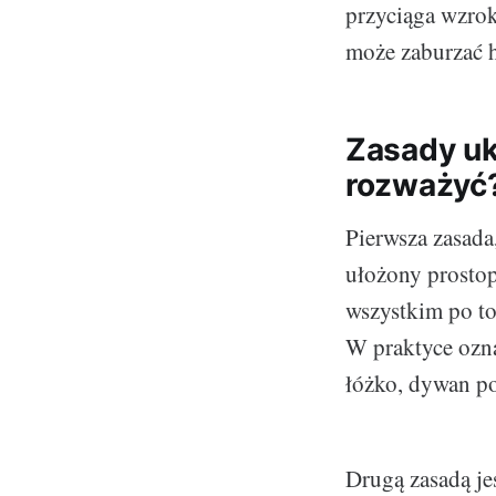
przyciąga wzrok
może zaburzać 
Zasady uk
rozważyć
Pierwsza zasada
ułożony prosto
wszystkim po to
W praktyce ozna
łóżko, dywan po
Drugą zasadą je