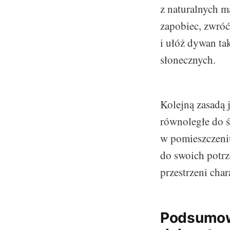
z naturalnych 
zapobiec, zwró
i ułóż dywan ta
słonecznych.
Kolejną zasadą 
równoległe do ś
w pomieszczeniu
do swoich potrz
przestrzeni char
Podsumowa