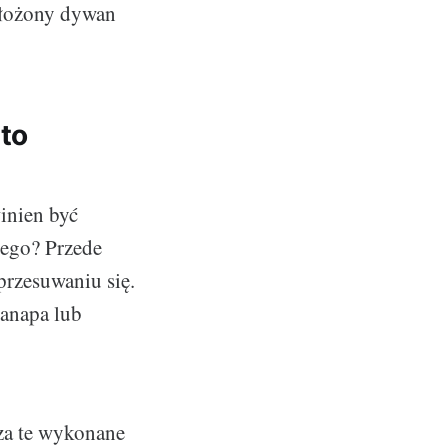
 ułożony dywan
to
inien być
zego? Przede
przesuwaniu się.
kanapa lub
cza te wykonane