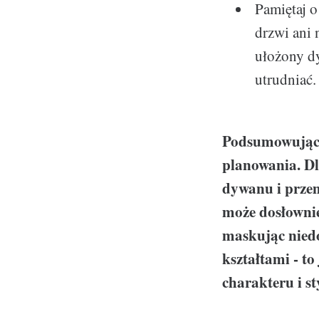
Pamiętaj o
drzwi ani 
ułożony dy
utrudniać.
Podsumowując,
planowania. Dl
dywanu i prze
może dosłownie
maskując niedo
kształtami - t
charakteru i st