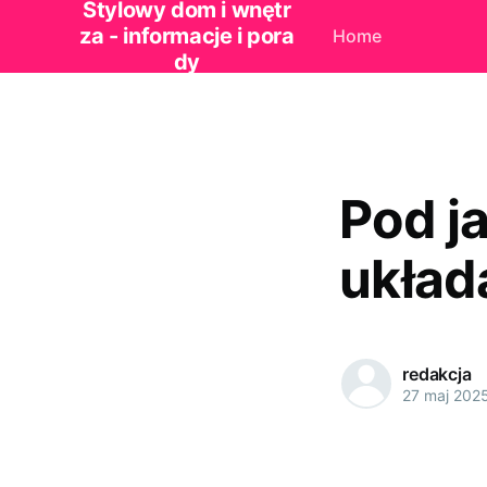
Stylowy dom i wnętr
za - informacje i pora
Home
dy
Pod j
układ
redakcja
27 maj 202