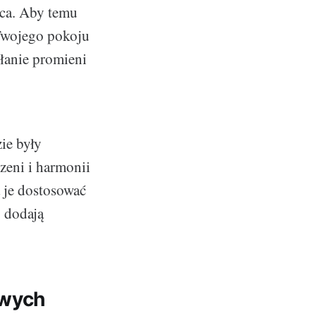
ńca. Aby temu
Twojego pokoju
ałanie promieni
ie były
zeni i harmonii
a je dostosować
y dodają
owych