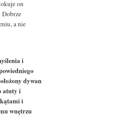
lokuje on
. Dobrze
niu, a nie
ślenia i
dpowiedniego
położony dywan
 atuty i
 kątami i
jemu wnętrzu