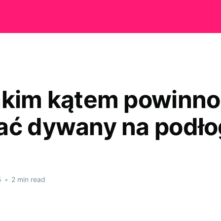
akim kątem powinno
ać dywany na podł
5
•
2 min read