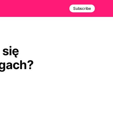
Subscribe
 się
ogach?