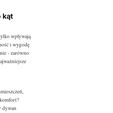
 kąt
tylko wpływają
lność i wygodę
nie - zarówno
najważniejsze
omieszczeń,
skomfort?
ny dywan