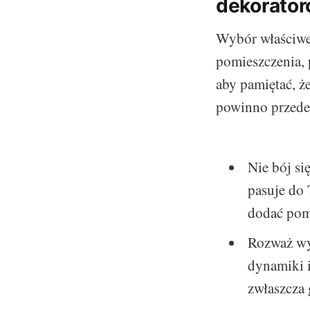
dekorato
Wybór właściwe
pomieszczenia, 
aby pamiętać, ż
powinno przede
Nie bój si
pasuje do
dodać pomi
Rozważ wy
dynamiki 
zwłaszcza 