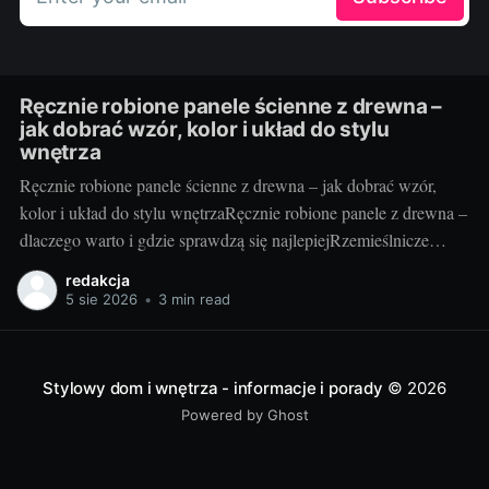
Ręcznie robione panele ścienne z drewna –
jak dobrać wzór, kolor i układ do stylu
wnętrza
Ręcznie robione panele ścienne z drewna – jak dobrać wzór,
kolor i układ do stylu wnętrzaRęcznie robione panele z drewna –
dlaczego warto i gdzie sprawdzą się najlepiejRzemieślnicze
panele ścienne to coś więcej niż okładzina – to faktura, ciepło i
redakcja
unikatowy rysunek słojów, którego nie da się skopiować.
5 sie 2026
•
3 min read
Drewno ociepla optycznie przestrzeń, poprawia
Stylowy dom i wnętrza - informacje i porady
© 2026
Powered by Ghost