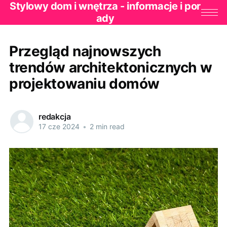
Stylowy dom i wnętrza - informacje i por
ady
Przegląd najnowszych
trendów architektonicznych w
projektowaniu domów
redakcja
17 cze 2024
•
2 min read