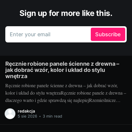
Sign up for more like this.
Enter your email
Subscribe
Ręcznie robione panele ścienne z drewna –
jak dobrać wzór, kolor i układ do stylu
wnętrza
Ręcznie robione panele ścienne z drewna – jak dobrać wzór,
kolor i układ do stylu wnętrzaRęcznie robione panele z drewna –
dlaczego warto i gdzie sprawdzą się najlepiejRzemieślnicze
panele ścienne to coś więcej niż okładzina – to faktura, ciepło i
redakcja
unikatowy rysunek słojów, którego nie da się skopiować.
5 sie 2026
•
3 min read
Drewno ociepla optycznie przestrzeń, poprawia