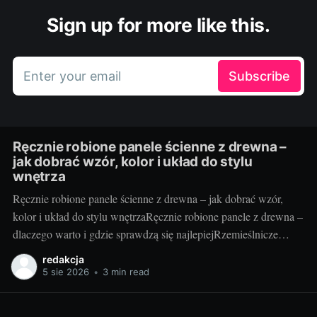
Sign up for more like this.
Enter your email
Subscribe
Ręcznie robione panele ścienne z drewna –
jak dobrać wzór, kolor i układ do stylu
wnętrza
Ręcznie robione panele ścienne z drewna – jak dobrać wzór,
kolor i układ do stylu wnętrzaRęcznie robione panele z drewna –
dlaczego warto i gdzie sprawdzą się najlepiejRzemieślnicze
panele ścienne to coś więcej niż okładzina – to faktura, ciepło i
redakcja
unikatowy rysunek słojów, którego nie da się skopiować.
5 sie 2026
•
3 min read
Drewno ociepla optycznie przestrzeń, poprawia