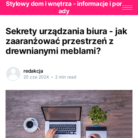
Stylowy dom i wnętrza - informacje i por
ady
Sekrety urządzania biura - jak
zaaranżować przestrzeń z
drewnianymi meblami?
redakcja
20 cze 2024
•
2 min read