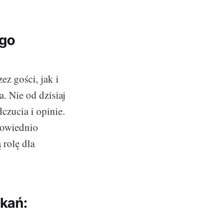
ego
z gości, jak i
. Nie od dzisiaj
czucia i opinie.
powiednio
 rolę dla
kań: