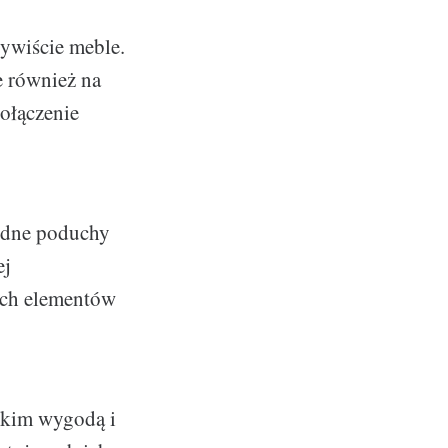
ywiście meble.
e również na
ołączenie
godne poduchy
ej
ych elementów
tkim wygodą i