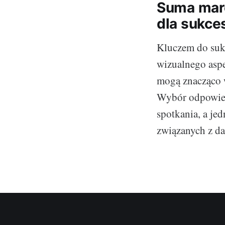
Suma mare
dla sukce
Kluczem do sukc
wizualnego aspe
mogą znacząco w
Wybór odpowied
spotkania, a j
związanych z d