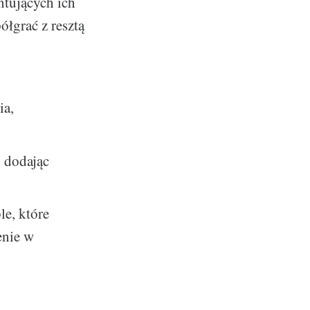
ntujących ich
ółgrać z resztą
ia,
, dodając
e, które
enie w