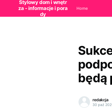
Stylowy dom i wnętr
za - informacje i pora
Home
dy
Sukce
podpo
będą
redakcja
30 paź 202