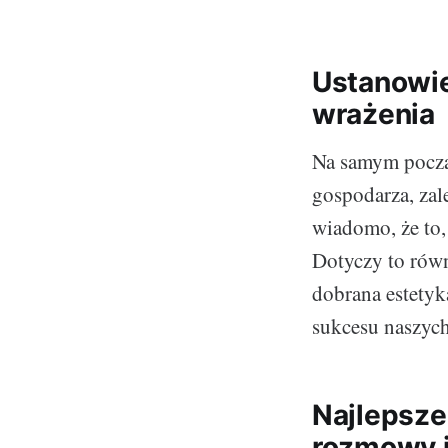
Ustanowie
wrażenia
Na samym począt
gospodarza, zal
wiadomo, że to,
Dotyczy to rów
dobrana estetyk
sukcesu naszych
Najlepsze
rozmowy i