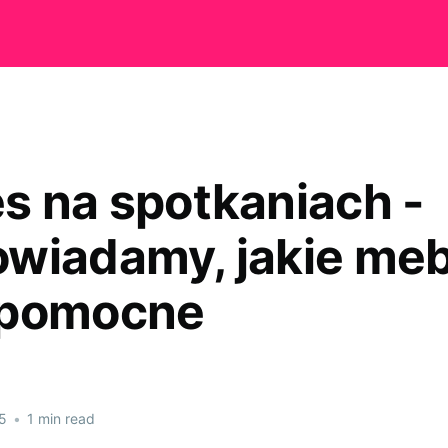
s na spotkaniach -
wiadamy, jakie meb
 pomocne
5
•
1 min read