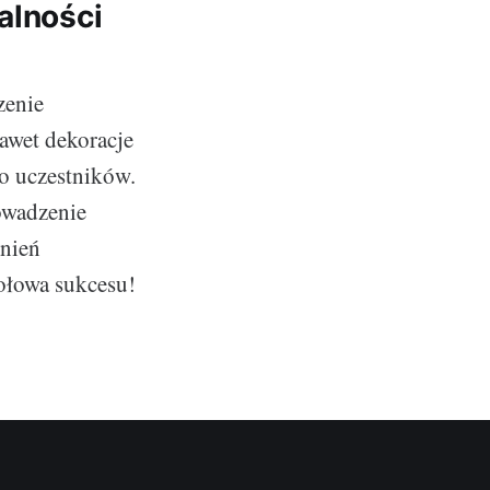
alności
zenie
awet dekoracje
go uczestników.
owadzenie
mnień
ołowa sukcesu!