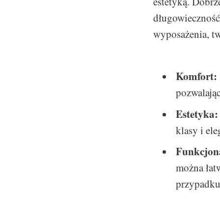
estetyką. Dobrz
długowieczność.
wyposażenia, tw
Komfort:
pozwalając
Estetyka:
klasy i el
Funkcjon
można łat
przypadku 