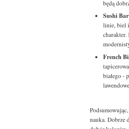
będą dobr
Sushi Bar
linie, bie
charakter.
modernist
French Bi
tapicerowa
białego - 
lawendowe
Podsumowując, tw
nauka. Dobrze d