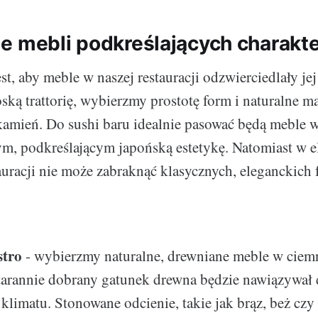
e mebli podkreślających charakte
t, aby meble w naszej restauracji odzwierciedlały jej 
ką trattorię, wybierzmy prostotę form i naturalne mat
kamień. Do sushi baru idealnie pasować będą meble w
m, podkreślającym japońską estetykę. Natomiast w e
auracji nie może zabraknąć klasycznych, eleganckich f
stro
- wybierzmy naturalne, drewniane meble w cie
Starannie dobrany gatunek drewna będzie nawiązywał
klimatu. Stonowane odcienie, takie jak brąz, beż czy