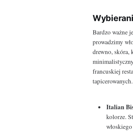
Wybierani
Bardzo ważne jes
prowadzimy włos
drewno, skóra, 
minimalistyczny
francuskiej rest
tapicerowanych.
Italian Bi
kolorze. 
włoskiego 