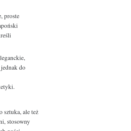
, proste
japoński
reśli
leganckie,
ę jednak do
etyki.
 sztuka, ale też
ni, stosowny