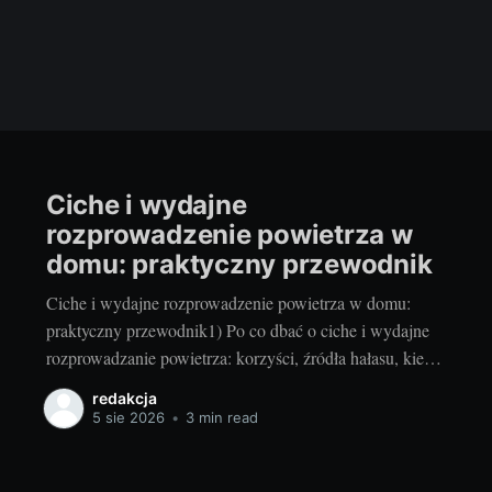
Ciche i wydajne
rozprowadzenie powietrza w
domu: praktyczny przewodnik
Ciche i wydajne rozprowadzenie powietrza w domu:
praktyczny przewodnik1) Po co dbać o ciche i wydajne
rozprowadzanie powietrza: korzyści, źródła hałasu, kiedy
modernizowaćDobrze zaprojektowana i wyregulowana
redakcja
instalacja wentylacji oraz klimatyzacji przekłada się na
5 sie 2026
•
3 min read
realny komfort życia. Ciche nawiewy sprzyjają
odpoczynkowi i koncentracji, a stabilna wymiana