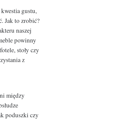
 kwestia gustu,
. Jak to zrobić?
kteru naszej
 meble powinny
otele, stoły czy
zystania z
eni między
bsłudze
ak poduszki czy