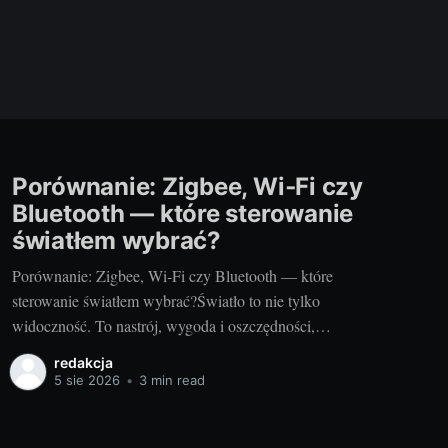
Porównanie: Zigbee, Wi‑Fi czy
Bluetooth — które sterowanie
światłem wybrać?
Porównanie: Zigbee, Wi‑Fi czy Bluetooth — które
sterowanie światłem wybrać?Światło to nie tylko
widoczność. To nastrój, wygoda i oszczędności,
zwłaszcza gdy mówimy o nowoczesnych instalacjach
redakcja
LED w domu, mieszkaniu czy ogrodzie. Jeśli planujesz
5 sie 2026
•
3 min read
sceny „kino”, automatyczne włączanie na schodach albo
ciepłe podświetlenie tarasu o zmierzchu, wybór