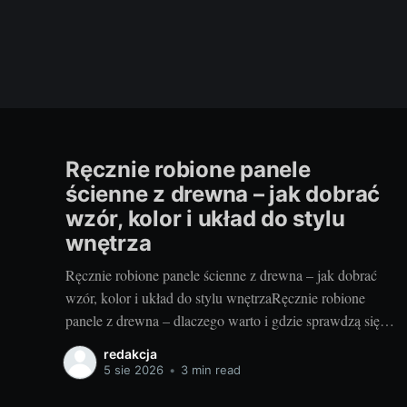
Ręcznie robione panele
ścienne z drewna – jak dobrać
wzór, kolor i układ do stylu
wnętrza
Ręcznie robione panele ścienne z drewna – jak dobrać
wzór, kolor i układ do stylu wnętrzaRęcznie robione
panele z drewna – dlaczego warto i gdzie sprawdzą się
najlepiejRzemieślnicze panele ścienne to coś więcej niż
redakcja
okładzina – to faktura, ciepło i unikatowy rysunek słojów,
5 sie 2026
•
3 min read
którego nie da się skopiować. Drewno ociepla optycznie