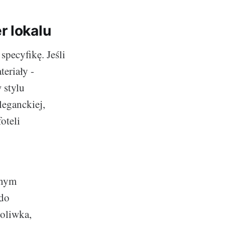
r lokalu
specyfikę. Jeśli
eriały -
 stylu
leganckiej,
oteli
mnym
 do
 oliwka,