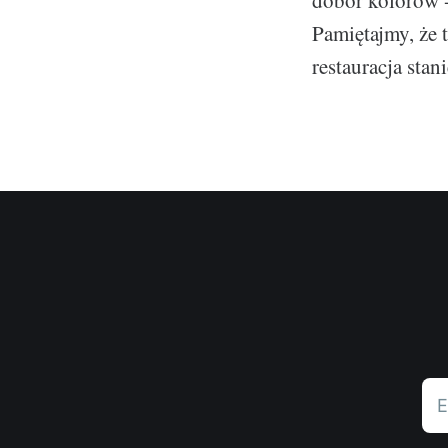
dobór kolorów -
Pamiętajmy, że 
restauracja stan
E