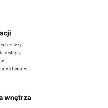
acji
rych zależy
k obsługa,
ne i
nie klientów i
a wnętrza