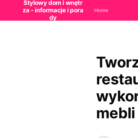
Stylowy dom i wnętr
za - informacje i pora
Home
dy
Tworz
resta
wykor
mebli