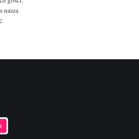
ch gości.
s nasza
ć.
e