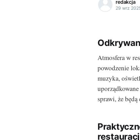
redakcja
29 wrz 202
Odkrywani
Atmosfera w res
powodzenie loka
muzyka, oświetl
uporządkowane m
sprawi, że będą 
Praktyczn
restauracj