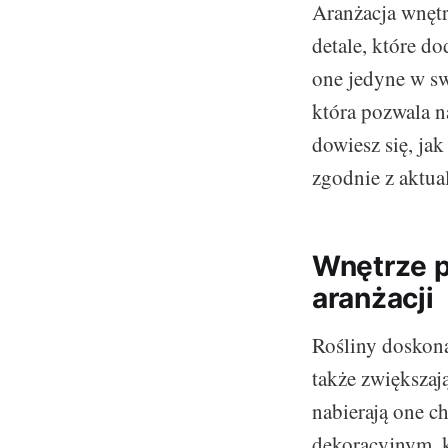
Aranżacja wnętr
detale, które do
one jedyne w sw
która pozwala n
dowiesz się, ja
zgodnie z aktua
Wnętrze p
aranżacji
Rośliny doskona
także zwiększaj
nabierają one c
dekoracyjnym, k