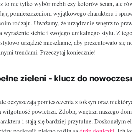
z to nie tylko wybór mebli czy kolorów ścian, ale ró
dają pomieszczeniom wyjątkowego charakteru i sprawia
oim rodzaju. Uważamy, że urządzanie wnętrz to praw
a wyrażenie siebie i swojego unikalnego stylu. Z teg
k stylowo urządzić mieszkanie, aby prezentowało się n
lnymi trendami. Przeczytaj koniecznie!
ełne zieleni - klucz do nowoczes
le oczyszczają pomieszczenia z toksyn oraz niektóry
ą wilgotność powietrza. Zdobią wnętrza naszego domu
harakteru i stają się bardziej przytulne. Doskonałym 
tóry podkreśli piękno roślin są
duże doniczki
. Ich k