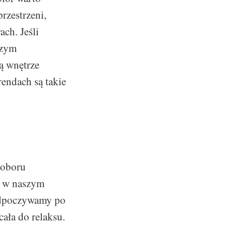
przestrzeni,
ch. Jeśli
szym
ą wnętrze
rendach są takie
doboru
e w naszym
 odpoczywamy po
cała do relaksu.