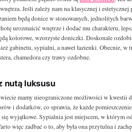
wnętrza. Jeśli zależy nam na klasycznej i estetycznej 
aniem będą donice w stonowanych, jednolitych barwa
hotę urozmaicić wnętrze i dodać mu charakteru, lep
ędą kolorowe, wzorzyste doniczki. Doskonale ozdobi
ież gabinetu, sypialni, a nawet łazienki. Obecnie, w t
stera, chamedora czy trawy ozdobne.
z nutą luksusu
świecie mamy nieograniczone możliwości w kwestii 
orów i dodatków, co sprawia, że każde pomieszczeni
 się wyjątkowe. Sypialnia jest miejscem, w którym
rto więc zadbać o to, aby była ona przytulna i zachę