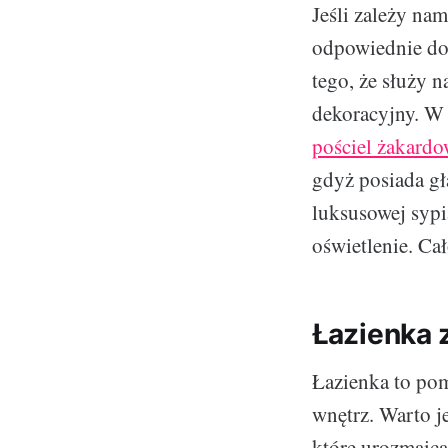
Jeśli zależy na
odpowiednie dod
tego, że służy 
dekoracyjny. W 
pościel żakardo
gdyż posiada gła
luksusowej sypi
oświetlenie. Ca
Łazienka 
Łazienka to pom
wnętrz. Warto j
które urozmaicą