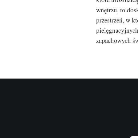
wnętrzu, to dos
przestrzeń, w k
pielęgnacyjnyc
zapachowych św