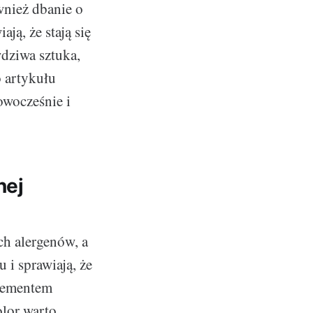
wnież dbanie o
ją, że stają się
dziwa sztuka,
o artykułu
owocześnie i
nej
ch alergenów, a
 i sprawiają, że
elementem
olor warto