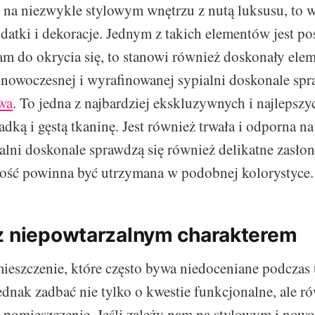
m na niezwykle stylowym wnętrzu z nutą luksusu, to 
atki i dekoracje. Jednym z takich elementów jest po
nam do okrycia się, to stanowi również doskonały ele
nowoczesnej i wyrafinowanej sypialni doskonale spr
wa
. To jedna z najbardziej ekskluzywnych i najlepszyc
dką i gęstą tkaninę. Jest również trwała i odporna n
alni doskonale sprawdzą się również delikatne zasł
łość powinna być utrzymana w podobnej kolorystyce.
z niepowtarzalnym charakterem
ieszczenie, które często bywa niedoceniane podczas
ednak zadbać nie tylko o kwestie funkcjonalne, ale r
 pomieszczenie. Jeśli zależy nam na stylowym i no