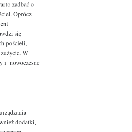
warto zadbać o
ściel. Oprócz
ment
awdzi się
h pościeli,
a zużycie. W
ony i nowoczesne
 urządzania
ównież dodatki,
woczesnym