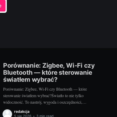
e
Porównanie: Zigbee, Wi‑Fi czy
Bluetooth — które sterowanie
światłem wybrać?
Porównanie: Zigbee, Wi‑Fi czy Bluetooth — które
sterowanie światłem wybrać?Światło to nie tylko
widoczność. To nastrój, wygoda i oszczędności,
zwłaszcza gdy mówimy o nowoczesnych instalacjach
redakcja
LED w domu, mieszkaniu czy ogrodzie. Jeśli planujesz
5 sie 2026
•
3 min read