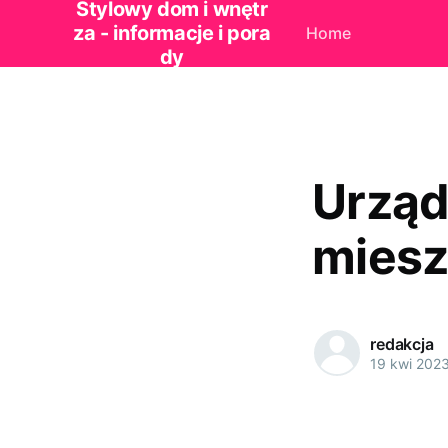
Stylowy dom i wnętr
za - informacje i pora
Home
dy
Urząd
miesz
redakcja
19 kwi 202