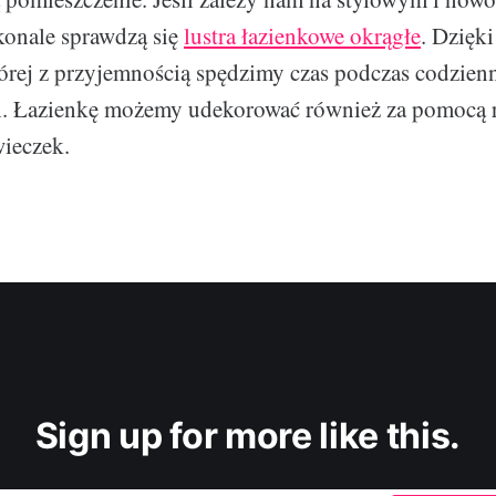
konale sprawdzą się
lustra łazienkowe okrągłe
. Dzięk
tórej z przyjemnością spędzimy czas podczas codzien
h. Łazienkę możemy udekorować również za pomocą r
ieczek.
Sign up for more like this.