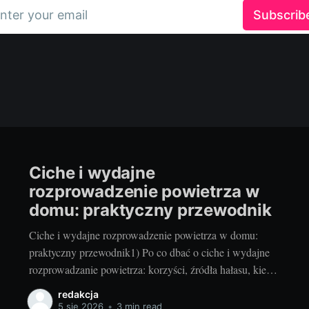
nter your email
Subscrib
Ciche i wydajne
rozprowadzenie powietrza w
domu: praktyczny przewodnik
Ciche i wydajne rozprowadzenie powietrza w domu:
praktyczny przewodnik1) Po co dbać o ciche i wydajne
rozprowadzanie powietrza: korzyści, źródła hałasu, kiedy
modernizowaćDobrze zaprojektowana i wyregulowana
redakcja
instalacja wentylacji oraz klimatyzacji przekłada się na
5 sie 2026
•
3 min read